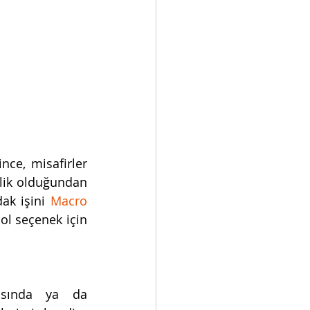
ce, misafirler 
lik olduğundan 
ak işini 
Macro 
l seçenek için 
uygulamasında ya da 