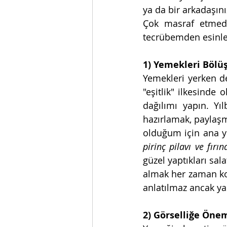
ya da bir arkadaşın
Çok masraf etmeden
tecrübemden esinlen
1) Yemekleri Bölü
Yemekleri yerken de
"eşitlik" ilkesinde 
dağılımı yapın. Yı
hazırlamak, paylaşm
olduğum için ana y
pirinç pilavı ve fırı
güzel yaptıkları sala
almak her zaman kol
anlatılmaz ancak yaş
2) Görselliğe Öne