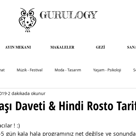
GURULOGY
AYIN MEKANI
MAKALELER
GEZİ
SAN
nat
Müzik - Festival
Moda - Tasarım
Yaşam - Psikoloji
S
2019
2 dakikada okunur
aşı Daveti & Hindi Rosto Tari
lar ! :)
3-5 gün kala hala programınız net değilse ve sonunda 