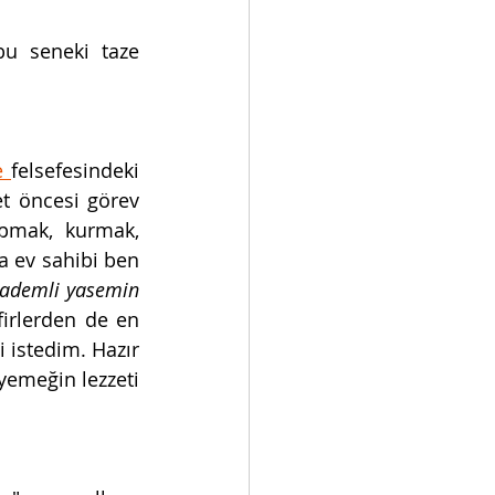
bu seneki taze 
e 
felsefesindeki 
et öncesi görev 
pmak, kurmak, 
 ev sahibi ben 
bademli yasemin 
firlerden de en 
i istedim. Hazır 
emeğin lezzeti 