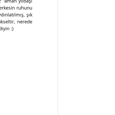
"aman yılbaşı 
erkesin ruhunu 
nlatılmış, şık 
seltir, nerede 
iyin :)