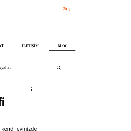
Giriş
AT
İLETİŞİM
BLOG
eyahat
fi
kendi evinizde 