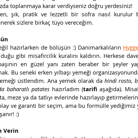
ızda toplanmaya karar verdiyseniz doğru yerdesiniz! 
, şık, pratik ve lezzetli bir sofra nasıl kurulur 
erek sizlere birkaç tüyo vereceğim. 
şün 
ğil hazırlarken de bölüşün :) Danimarkalıların 
Hygg
olduğu gibi misafircilik kuralını kaldırın. Herkese dav
lbaşının en güzel yanı zaten beraber bir şeyler ya
ak. Bu seneki erken yılbaşı yemeği organizasyonunda
emeği üstlendim. Ana yemek olarak da 
hindi rosto, 
nda baharatlı patates 
hazırladım (
tarifi 
aşağıda). Misa
ta, meze ya da tatlıyı evlerinde hazırlayıp getirmelerin
ay ve garanti bir seçim, ama bu formülle yediğimiz y
anır! :)
m Verin