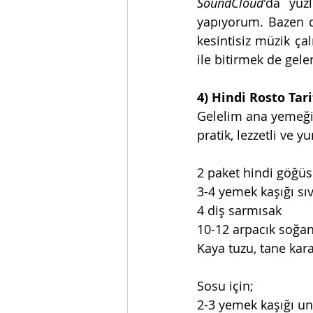
SoundCloud
'da yüz
yapıyorum. Bazen 
kesintisiz müzik ça
ile bitirmek de gelen
4) Hindi Rosto Tarif
Gelelim ana yemeğin
pratik, lezzetli ve 
2 paket hindi göğüs 
3-4 yemek kaşığı sı
4 diş sarmısak
10-12 arpacık soğan
Kaya tuzu, tane kara
Sosu için;
2-3 yemek kaşığı un