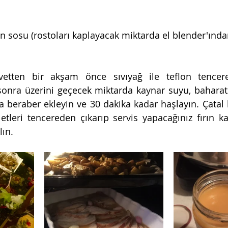
in sosu (rostoları kaplayacak miktarda el blender'ında
davetten bir akşam önce sıvıyağ ile teflon tence
nra üzerini geçecek miktarda kaynar suyu, baharatla
 beraber ekleyin ve 30 dakika kadar haşlayın. Çatal ba
 etleri tencereden çıkarıp servis yapacağınız fırın ka
ın.