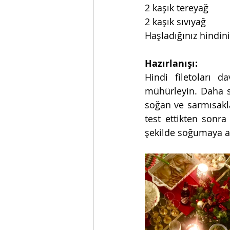
2 kaşık tereyağ 
2 kaşık sıvıyağ 
Haşladığınız hindin
Hazırlanışı:
Hindi filetoları 
mühürleyin. Daha so
soğan ve sarmısakla
test ettikten sonra
şekilde soğumaya al