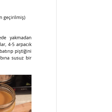
n geçirilmiş)
rede yakmadan 
r, 4-5 arpacık 
tırıp piştiğini 
bına susuz bir 