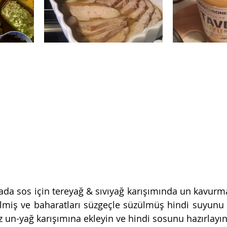
vada sos için tereyağ & sıvıyağ karışımında un kavurma
lmiş ve baharatları süzgeçle süzülmüş hindi suyunu 
un-yağ karışımına ekleyin ve hindi sosunu hazırlayın