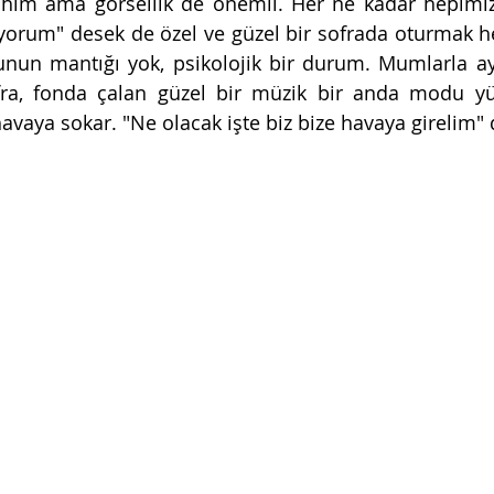
him ama görsellik de önemli. Her ne kadar hepimiz 
yorum" desek de özel ve güzel bir sofrada oturmak h
Bunun mantığı yok, psikolojik bir durum. Mumlarla aydı
fra, fonda çalan güzel bir müzik bir anda modu yük
havaya sokar. "Ne olacak işte biz bize havaya girelim" d