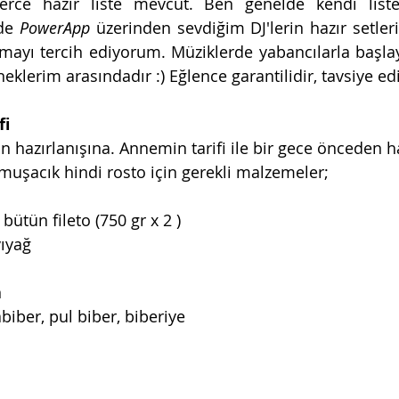
lerce hazır liste mevcut. Ben genelde kendi liste
de 
PowerApp 
üzerinden sevdiğim DJ'lerin hazır setleri
lmayı tercih ediyorum. Müziklerde yabancılarla başlay
eklerim arasındadır :) Eğlence garantilidir, tavsiye edil
i 
 hazırlanışına. Annemin tarifi ile bir gece önceden h
yumuşacık hindi rosto için gerekli malzemeler;
bütün fileto (750 gr x 2 )
vıyağ
 
biber, pul biber, biberiye