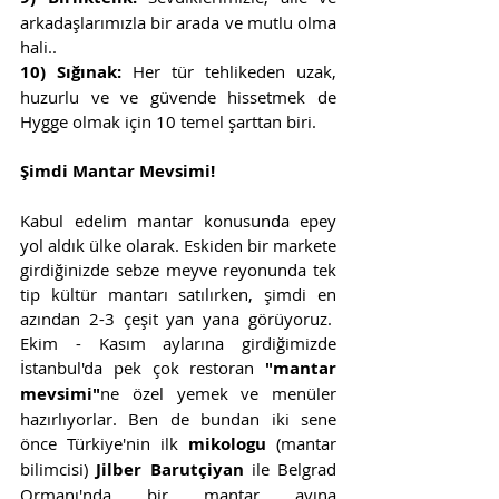
arkadaşlarımızla bir arada ve mutlu olma 
hali..
10) Sığınak:
 Her tür tehlikeden uzak, 
huzurlu ve ve güvende hissetmek de 
Hygge olmak için 10 temel şarttan biri. 
Şimdi Mantar Mevsimi! 
Kabul edelim mantar konusunda epey 
yol aldık ülke olarak. Eskiden bir markete 
girdiğinizde sebze meyve reyonunda tek 
tip kültür mantarı satılırken, şimdi en 
azından 2-3 çeşit yan yana görüyoruz.  
Ekim - Kasım aylarına girdiğimizde 
İstanbul'da pek çok restoran 
"mantar 
mevsimi"
ne özel yemek ve menüler 
hazırlıyorlar. Ben de bundan iki sene 
önce Türkiye'nin ilk 
mikologu
 (mantar 
bilimcisi) 
Jilber Barutçiyan
 ile Belgrad 
Ormanı'nda bir mantar avına 