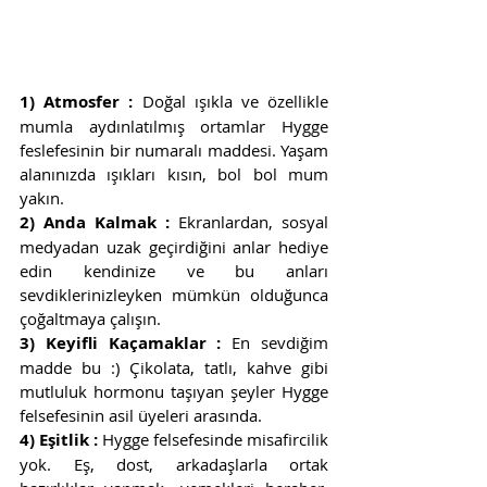
1) Atmosfer :
 Doğal ışıkla ve özellikle 
mumla aydınlatılmış ortamlar Hygge 
feslefesinin bir numaralı maddesi. Yaşam 
alanınızda ışıkları kısın, bol bol mum 
yakın. 
2) Anda Kalmak :
 Ekranlardan, sosyal 
medyadan uzak geçirdiğini anlar hediye 
edin kendinize ve bu anları 
sevdiklerinizleyken mümkün olduğunca 
çoğaltmaya çalışın.
3) Keyifli Kaçamaklar :
 En sevdiğim 
madde bu :) Çikolata, tatlı, kahve gibi 
mutluluk hormonu taşıyan şeyler Hygge 
felsefesinin asil üyeleri arasında.
4) Eşitlik :
 Hygge felsefesinde misafircilik 
yok. Eş, dost, arkadaşlarla ortak 