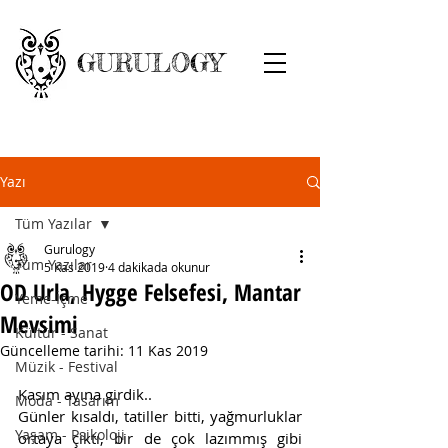
GURULOGY
Yazı
Tüm Yazılar
Gurulogy
Tüm Yazılar
5 Kas 2019
4 dakikada okunur
OD Urla, Hygge Felsefesi, Mantar
Yeme-İçme
Mevsimi
Kültür - Sanat
Güncelleme tarihi:
11 Kas 2019
Müzik - Festival
Kasım ayına girdik..
Moda - Tasarım
Günler kısaldı, tatiller bitti, yağmurluklar 
Yaşam - Psikoloji
ortaya çıktı, bir de çok lazımmış gibi 