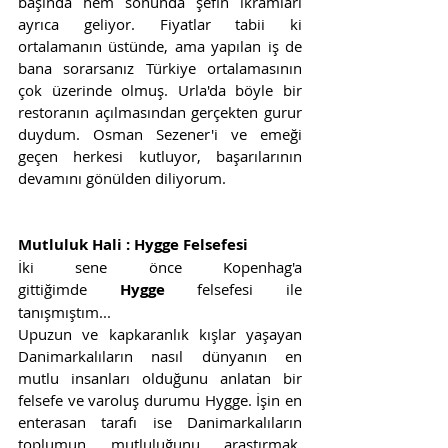
başında hem sonunda şefin ikramları 
ayrıca geliyor. Fiyatlar tabii ki 
ortalamanın üstünde, ama yapılan iş de 
bana sorarsanız Türkiye ortalamasının 
çok üzerinde olmuş. Urla'da böyle bir 
restoranın açılmasından gerçekten gurur 
duydum. Osman Sezener'i ve emeği 
geçen herkesi kutluyor, başarılarının 
devamını gönülden diliyorum.   
Mutluluk Hali : Hygge Felsefesi 
İki sene önce Kopenhag'a 
gittiğimde 
Hygge
 felsefesi ile 
tanışmıştım...
Upuzun ve kapkaranlık kışlar yaşayan 
Danimarkalıların nasıl dünyanın en 
mutlu insanları olduğunu anlatan bir 
felsefe ve varoluş durumu Hygge. İşin en 
enterasan tarafı ise Danimarkalıların 
toplumun mutluluğunu araştırmak, 