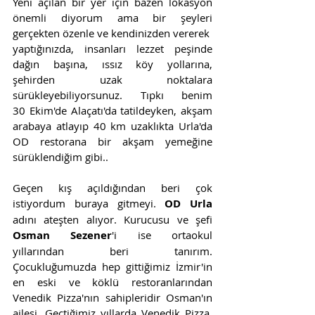
Yeni açılan bir yer için bazen lokasyon 
önemli diyorum ama bir şeyleri 
gerçekten özenle ve kendinizden vererek  
yaptığınızda, insanları lezzet peşinde 
dağın başına, ıssız köy yollarına, 
şehirden uzak noktalara 
sürükleyebiliyorsunuz. Tıpkı benim 
30 Ekim'de Alaçatı'da tatildeyken, akşam 
arabaya atlayıp 40 km uzaklıkta Urla'da 
OD restorana bir akşam yemeğine 
sürüklendiğim gibi..
Geçen kış açıldığından beri çok 
istiyordum buraya gitmeyi. 
OD Urla
adını ateşten alıyor. Kurucusu ve şefi 
Osman Sezener
'i ise ortaokul 
yıllarından beri tanırım. 
Çocukluğumuzda hep gittiğimiz İzmir'in 
en eski ve köklü restoranlarından 
Venedik Pizza'nın sahipleridir Osman'ın 
ailesi. Geçtiğimiz yıllarda Venedik Pizza, 