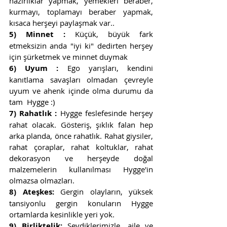
hazırlıklar yapmak, yemekleri beraber, 
kurmayı, toplamayı beraber yapmak, 
kısaca herşeyi paylaşmak var..
5) Minnet :
 Küçük, büyük fark 
etmeksizin anda "iyi ki" dedirten herşey 
için şürketmek ve minnet duymak 
6) Uyum :
 Ego yarışları, kendini 
kanıtlama savaşları olmadan çevreyle 
uyum ve ahenk içinde olma durumu da 
tam  Hygge :)
7) Rahatlık :
 Hygge feslefesinde herşey 
rahat olacak. Gösteriş, şıklık falan hep 
arka planda, önce rahatlık. Rahat giysiler, 
rahat çoraplar, rahat koltuklar, rahat 
dekorasyon ve herşeyde doğal 
malzemelerin kullanılması Hygge'in 
olmazsa olmazları.
8) Ateşkes:
 Gergin olayların, yüksek 
tansiyonlu gergin konuların Hygge 
ortamlarda kesinlikle yeri yok. 
9) Birliktelik: 
Sevdiklerimizle, aile ve 