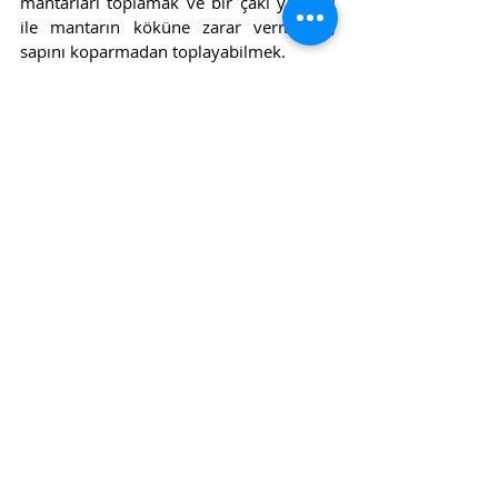
mantarları toplamak ve bir çakı yardımı 
ile mantarın köküne zarar vermeden, 
sapını koparmadan toplayabilmek. 
Dünyada Mantar Okulu Var Mıdır?
Dünyada resmi bir mantar okulu 
bulunmuyor, sadece uzmanlık 
seviyesinde inceleniyor. Jilber'in 
açıklamasıyla bunun en önemli sebebi 
hiçbir kurum veya kişinin mantar ile ilgili 
resmi bilgilendirmeyi göze 
alamamasından kaynaklanıyor. Bunu en 
güzel açıklayan sözünü de paylaşmadan 
geçmeyelim :  "
En iyi mantarcı, hayatta 
kalandır" 
Türkiye'de Mantar Turlarına Nasıl 
Katılırsınız ?
Jilber Barutçiyan'ın sosyal medya 
hesaplarından (Facebook, 
Instagram
) 
mantar turları ile ilgili duyuruları takip 