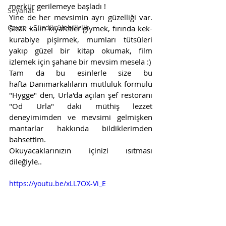
merkür gerilemeye başladı !
Seyahat
Yine de her mevsimin ayrı güzelliği var. 
Çevre - Sürdürülebilirlik
Sıcak kalın kıyafetler giymek, fırında kek-
kurabiye pişirmek, mumları tütsüleri 
yakıp güzel bir kitap okumak, film 
izlemek için şahane bir mevsim mesela :)
Tam da bu esinlerle size bu 
hafta Danimarkalıların mutluluk formülü 
"Hygge" den, Urla'da açılan şef restoranı 
"Od Urla" daki müthiş lezzet 
deneyimimden ve mevsimi gelmişken 
mantarlar hakkında bildiklerimden 
bahsettim.
Okuyacaklarınızın içinizi ısıtması 
dileğiyle.. 
https://youtu.be/xLL7OX-Vi_E