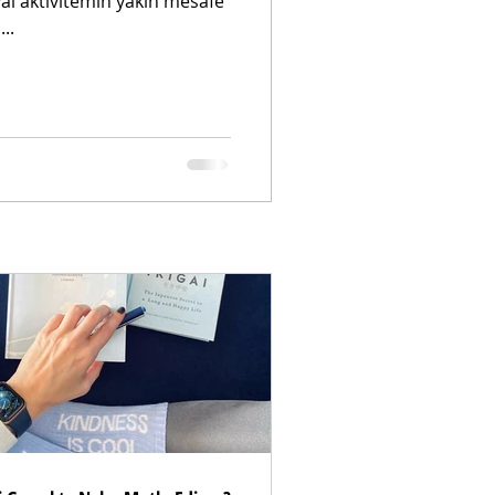
al aktivitemin yakın mesafe
..