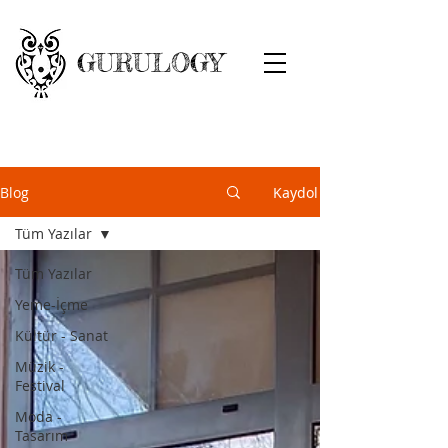
GURULOGY
Blog
Kaydol
Tüm Yazılar
Tüm Yazılar
Yeme-İçme
Kültür - Sanat
Müzik -
Festival
Moda -
Tasarım