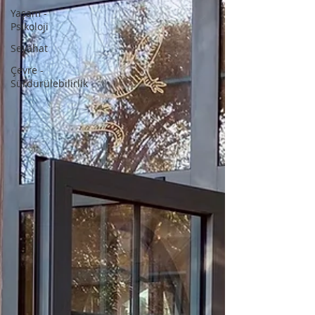
Yaşam -
Psikoloji
Seyahat
Çevre -
Sürdürülebilirlik