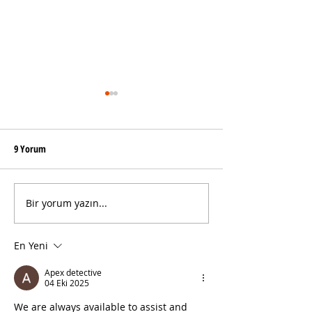
9 Yorum
Bir yorum yazın...
Boğaziçi Üniversitesi
Yeni Çalışma Düzen
Özgürlüktür!
Spaces"
En Yeni
Apex detective
04 Eki 2025
We are always available to assist and 