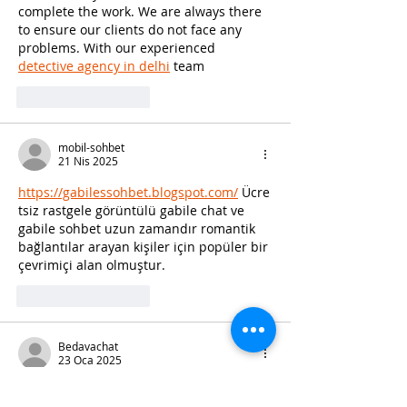
complete the work. We are always there 
to ensure our clients do not face any 
problems. With our experienced 
detective agency in delhi
 team
Beğen
Yanıtla
mobil-sohbet
21 Nis 2025
https://gabilessohbet.blogspot.com/
 Ücre
tsiz rastgele görüntülü gabile chat ve 
gabile sohbet uzun zamandır romantik 
bağlantılar arayan kişiler için popüler bir 
çevrimiçi alan olmuştur.
Beğen
Yanıtla
Bedavachat
23 Oca 2025
Yetiskin Sohbet ve Yetiskin Chat 