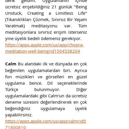
denk geldim. Uygulamanın içinde 
ücretsiz erişebildiğiniz 21 günlük "Being 
Unstuck, Creating a Limitless Life" 
(Tıkanıklıkları Çözmek, Sınırsız Bir Yaşam 
Yaratmak) meditasyonu var. Tüm 
meditasyonlara sınırsız erişim isterseniz 
yine üyelik bedeli ödemeniz gerekiyor. 
https://apps.apple.com/us/app/chopra-
meditation-well-being/id1504538204
Calm 
Bu alandaki ilk ve dünyada en çok 
beğenilen uygulamalardan biri. Ayrıca 
fon müzikleri ve görselleri en güzel 
uygulama bence. Dil seçeneklerinde 
Türkçe bulunmuyor. Diğer 
uygulamalardaki gibi Calm'un da ücretsiz 
deneme süresini değerlendirerek en çok  
beğendiğiniz uygulamaya üyelik 
yapabilirsiniz. 
https://apps.apple.com/us/app/calm/id5
71800810