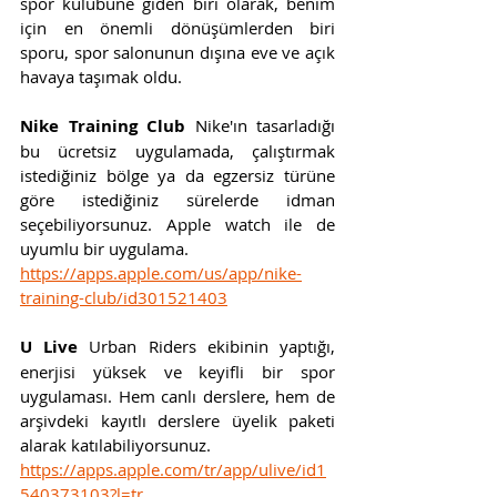
spor kulübüne giden biri olarak, benim 
için en önemli dönüşümlerden biri 
sporu, spor salonunun dışına eve ve açık 
havaya taşımak oldu. 
Nike Training Club 
Nike'ın tasarladığı 
bu ücretsiz uygulamada, çalıştırmak 
istediğiniz bölge ya da egzersiz türüne 
göre istediğiniz sürelerde idman 
seçebiliyorsunuz. Apple watch ile de 
uyumlu bir uygulama. 
https://apps.apple.com/us/app/nike-
training-club/id301521403
U Live 
Urban Riders ekibinin yaptığı, 
enerjisi yüksek ve keyifli bir spor 
uygulaması. Hem canlı derslere, hem de 
arşivdeki kayıtlı derslere üyelik paketi 
alarak katılabiliyorsunuz. 
https://apps.apple.com/tr/app/ulive/id1
540373103?l=tr