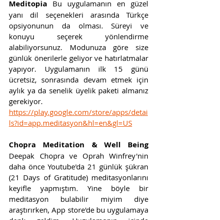
Meditopia 
Bu uygulamanın en güzel 
yanı dil seçenekleri arasında Türkçe 
opsiyonunun da olması. Süreyi ve 
konuyu seçerek yönlendirme 
alabiliyorsunuz. Modunuza göre size 
günlük önerilerle geliyor ve hatırlatmalar 
yapıyor. Uygulamanın ilk 15 günü 
ücretsiz, sonrasında devam etmek için 
aylık ya da senelik üyelik paketi almanız 
gerekiyor. 
https://play.google.com/store/apps/detai
ls?id=app.meditasyon&hl=en&gl=US
Chopra Meditation & Well Being 
Deepak Chopra ve Oprah Winfrey'nin 
daha önce Youtube'da 21 günlük şükran 
(21 Days of Gratitude) meditasyonlarını 
keyifle yapmıştım. Yine böyle bir 
meditasyon bulabilir miyim diye 
araştırırken, App store'de bu uygulamaya 