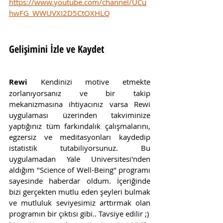
https://www.youtube.com/channel/UCu
hwFG_WWUVXI2D5CtOXHLQ
Gelişimini İzle ve Kaydet
Rewi 
Kendinizi motive etmekte 
zorlanıyorsanız ve bir takip 
mekanizmasına ihtiyacınız varsa Rewi 
uygulaması üzerinden takviminize 
yaptığınız tüm farkındalık çalışmalarını, 
egzersiz ve meditasyonları kaydedip 
istatistik tutabiliyorsunuz. Bu 
uygulamadan Yale Universitesi'nden 
aldığım "Science of Well-Being" programı 
sayesinde haberdar oldum. İçeriğinde 
bizi gerçekten mutlu eden şeyleri bulmak 
ve mutluluk seviyesimiz arttırmak olan 
programın bir çıktısı gibi.. Tavsiye edilir ;)