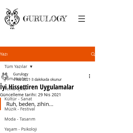
GURULOGY
Yazı
Tüm Yazılar
Gurulogy
Tüm Yazılar
4 Nis 2021
3 dakikada okunur
İyi Hissettiren Uygulamalar
Yeme-İçme
Güncelleme tarihi:
29 Nis 2021
Kültür - Sanat
Ruh, beden, zihin...
Müzik - Festival
Moda - Tasarım
Yaşam - Psikoloji