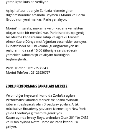
yeme-içme kursları veriliyor.
Açılış haftası itibariyle Zorlu'da hizmete giren
diğer restoranlar arasında Beymen / Morini ve Borsa
Grubu'nun yeni markası Parle yer alıyor.
Morini'nin salata, makarna ve birkaç ana yemekten
oluşan sade bir menüsü var. Parle ise oldukça geniş
bir oturma kapasitesine sahip ve ağırlıklı Fransız
olmak üzere Dünya mutfağından seçenekler sunuyor.
İlk haftasonu belli ki kalabalığı öngöremeyen iki
restoranın da saat 15.00 itibariyle servis edecek
yemekleri kalmamıştı ve akşam hazırlığına
başlamışlardı...
Parle Telefon :
02123536343
Morini Telefon :
02123536767
ZORLU PERFORMANS SANATLARI MERKEZİ
Ve bir diğer heyecanlı konu da Zorlu'da açılan
Performans Sanatları Merkezi ve Kasım ayından
itibaren başlayacak olan Broadway şovları. Artık
müzikal ve Broadway şovlarını izlemek için New York
ya da Londra'ya gitmemize gerek yok.
Kasım ayında Jersey Boys, ardından Ocak 2014'te CATS
ve Nisan ayında Notre Dame de Paris İstanbul'a
geliyor.