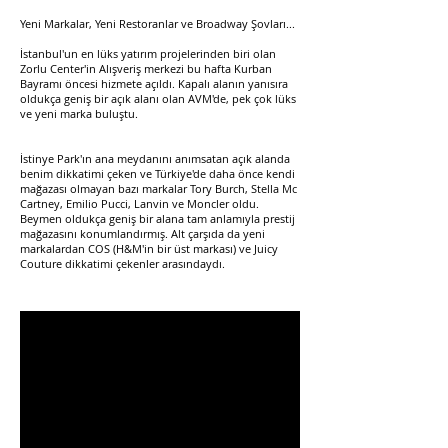
Yeni Markalar, Yeni Restoranlar ve Broadway Şovları...​
İstanbul'un en lüks yatırım projelerinden biri olan
Zorlu Center'in Alışveriş merkezi bu hafta Kurban
Bayramı öncesi hizmete açıldı. Kapalı alanın yanısıra
oldukça geniş bir açık alanı olan AVM'de, pek çok lüks
ve yeni marka buluştu.
İstinye Park'ın ana meydanını anımsatan açık alanda
benim dikkatimi çeken ve Türkiye'de daha önce kendi
mağazası olmayan bazı markalar Tory Burch, Stella Mc
Cartney, Emilio Pucci, Lanvin ve Moncler oldu.
Beymen oldukça geniş bir alana tam anlamıyla prestij
mağazasını konumlandırmış. Alt çarşıda da yeni
markalardan COS (H&M'in bir üst markası) ve Juicy
Couture dikkatimi çekenler arasındaydı.