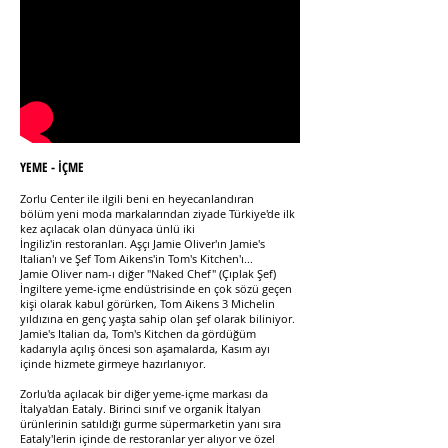
YEME - İÇME
Zorlu Center ile ilgili beni en heyecanlandıran
bölüm yeni moda markalarından ziyade Türkiye'de ilk
kez açılacak olan dünyaca ünlü iki
İngiliz'in restoranları. Aşçı Jamie Oliver'ın Jamie's
Italian'ı ve Şef Tom Aikens'in
Tom's Kitchen
'ı...
Jamie Oliver nam-ı diğer "Naked Chef" (Çıplak Şef)
İngiltere yeme-içme endüstrisinde en çok sözü geçen
kişi olarak kabul görürken, Tom Aikens 3 Michelin
yıldızına en genç yaşta sahip olan şef olarak biliniyor.
Jamie's Italian da, Tom's Kitchen da gördüğüm
kadarıyla açılış öncesi son aşamalarda, Kasım ayı
içinde hizmete girmeye hazırlanıyor.
Zorlu'da açılacak bir diğer yeme-içme markası da
İtalya'dan
Eataly
. Birinci sınıf ve organik İtalyan
ürünlerinin satıldığı gurme süpermarketin yanı sıra
Eataly'lerin içinde de restoranlar yer alıyor ve özel