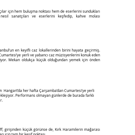
atçılar için hem buluşma noktası hem de eserlerini sundukları
nesil sanatçıları ve eserlerini keşfedip, kahve molası
bul’un en keyifli caz lokallerinden birini hayata geçirmiş.
martesi’ye yerli ve yabancı caz müzisyenlerini konuk eden
liyor. Mekan oldukça küçük olduğundan yemek için önden
ren Hangart’da her hafta Çarşamba’dan Cumartesi’ye yerli
ekleşiyor. Performans olmayan günlerde de burada farklı
r.
uff, girişinden küçük görünse de, Kırk Haramilerin mağarası
rı için tam bir keşif noktası.