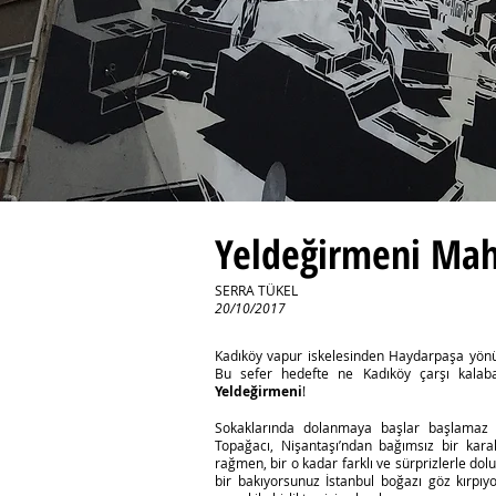
Yeldeğirmeni Mah
SERRA TÜKEL
20/10/2017
Kadıköy vapur iskelesinden Haydarpaşa yönü
Bu sefer hedefte ne Kadıköy çarşı kalaba
Yeldeğirmeni
!
Sokaklarında dolanmaya başlar başlamaz a
Topağacı, Nişantaşı’ndan bağımsız bir kara
rağmen, bir o kadar farklı ve sürprizlerle do
bir bakıyorsunuz İstanbul boğazı göz kırpıy