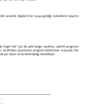
renkli seramik objelerin bir araya geldiği mahallenin tasarım
 Engel Yok” için de pilot bölge seçilmiş. Liderlik programı
 tarafından tasarlanan projenin katılımcıları arasında The
yer alıyor ve bu farkındalığı destekliyor.
8.17
8.16