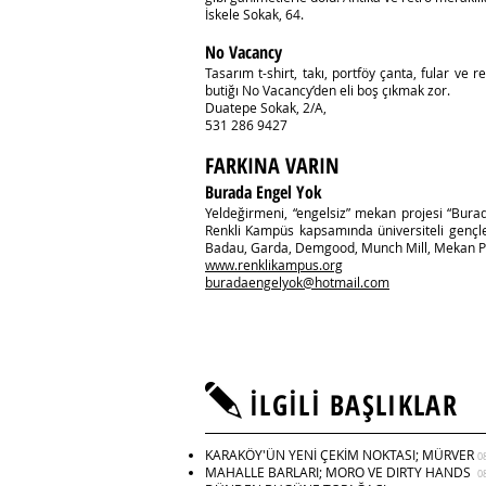
İskele Sokak, 64.
No Vacancy
Tasarım t-shirt, takı, portföy çanta, fular ve 
butiğı No Vacancy’den eli boş çıkmak zor.
Duatepe Sokak, 2/A,
531 286 9427
FARKINA VARIN
Burada Engel Yok
Yeldeğirmeni, “engelsiz” mekan projesi “Burada
Renkli Kampüs kapsamında üniversiteli gençler
Badau, Garda, Demgood, Munch Mill, Mekan Pub 
www.renklikampus.org
buradaengelyok@hotmail.com
İLGİLİ BAŞLIKLAR
KARAKÖY'ÜN YENİ ÇEKİM NOKTASI; MÜRVER
0
MAHALLE BARLARI; MORO VE DIRTY HANDS
0