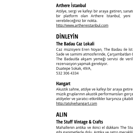
Arthere İstanbul
Atölye, sergi ve kafeyi bir araya getiren, san
bir platform olan Arthere İstanbul, yeni 
verebileceğiniz bir nokta.
http://www.arthereistanbul.com
DİNLEYİN
The Badau Caz Lokali
Caz müzisyeni Eren Noyan, The Badau ile İstan
Sade ve samimi atmosferinde, Çarşamba’dan Cu
The Badau’da akşam yemeği servisi de veri
rezervasyon yapmak gerekiyor.
Duatepe Sokak, 49/A,
532 306 4334
Hangart
Akustik sahne, atölye ve kafeyi bir araya geti
müzik gruplarının akustik performansları gerç
atölyeler ve yaratıcı etkinlikler karşınıza çıkabili
http://atolyehangart.com
ALIN
The Stuff Vintage & Crafts
Mahallenin antika ve ikinci el dükkanı The St
gibi ganimetlerle dolu. Antika ve retro meraklıla