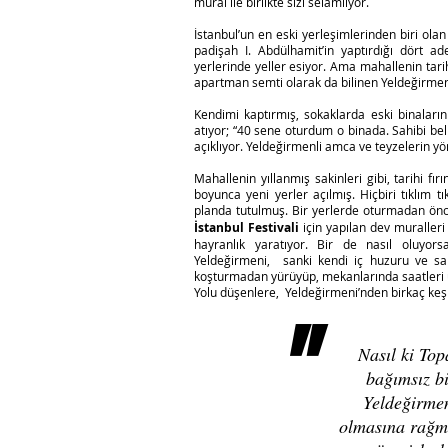
mural ile birlikte sizi selamlıyor.
İstanbul’un en eski yerleşimlerinden biri olan
padişah I. Abdülhamit’in yaptırdığı dört a
yerlerinde yeller esiyor. Ama mahallenin tarih
apartman semti olarak da bilinen Yeldeğirmen
Kendimi kaptırmış, sokaklarda eski binaların
atıyor; “40 sene oturdum o binada. Sahibi bel
açıklıyor. Yeldeğirmenli amca ve teyzelerin y
Mahallenin yıllanmış sakinleri gibi, tarihi fır
boyunca yeni yerler açılmış. Hiçbiri tıklım tı
planda tutulmuş. Bir yerlerde oturmadan ön
İstanbul Festivali
için yapılan dev muraller
hayranlık yaratıyor. Bir de nasıl oluyors
Yeldeğirmeni, sanki kendi iç huzuru ve saki
koşturmadan yürüyüp, mekanlarında saatleri 
Yolu düşenlere, Yeldeğirmeni’nden birkaç keşif
"
Nasıl ki Top
bağımsız bi
Yeldeğirmen
olmasına rağme