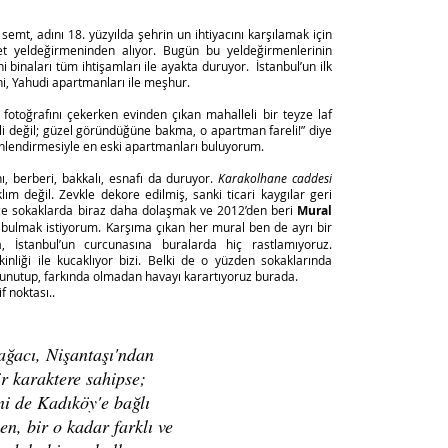
 semt, adını 18. yüzyılda şehrin un ihtiyacını karşılamak için
det yeldeğirmeninden alıyor. Bugün bu yeldeğirmenlerinin
i binaları tüm ihtişamları ile ayakta duruyor. İstanbul’un ilk
i, Yahudi apartmanları ile meşhur.
 fotoğrafını çekerken evinden çıkan mahalleli bir teyze laf
li değil; güzel göründüğüne bakma, o apartman fareli!” diye
önlendirmesiyle en eski apartmanları buluyorum.
ını, berberi, bakkalı, esnafı da duruyor.
Karakolhane caddesi
klım değil. Zevkle dekore edilmiş, sanki ticari kaygılar geri
ce sokaklarda biraz daha dolaşmak ve 2012’den beri
Mural
i bulmak istiyorum. Karşıma çıkan her mural ben de ayrı bir
a, İstanbul’un curcunasına buralarda hiç rastlamıyoruz.
nliği ile kucaklıyor bizi. Belki de o yüzden sokaklarında
unutup, farkında olmadan havayı karartıyoruz burada.
 noktası..
ağacı, Nişantaşı'ndan
r karaktere sahipse;
i de Kadıköy'e bağlı
n, bir o kadar farklı ve