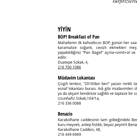
sürprizlerl
YİYİN
BOP! Breakfast of Pan
Mahallenin ilk kahvaltıcısı BOP, günün her saati
karamalize soğanlı, cevizli ekmekleri me
yapabildiğiniz “Pan Bagel” açma+simit+ot ve
edilir.
Duatepe Sokak, 4,
216 700 1086
Müdavim Lokantası
Çizgili tentesi, “2016’dan beri” yazan renkli 
esnaf lokantası burası. Adı gibi müdavimleri
ya da akşam kendinize sağlıklı ve taptaze bir so
Uzunhafız Sokak,104/1a,
216 336 0088
Benazio
Karakolhane caddesinin tam göbeğindeki Bena
kuru meyveli, antep fıstıklı, beyaz peynirli Ben
Karakolhane Caddesi, 48,
216 449 6969