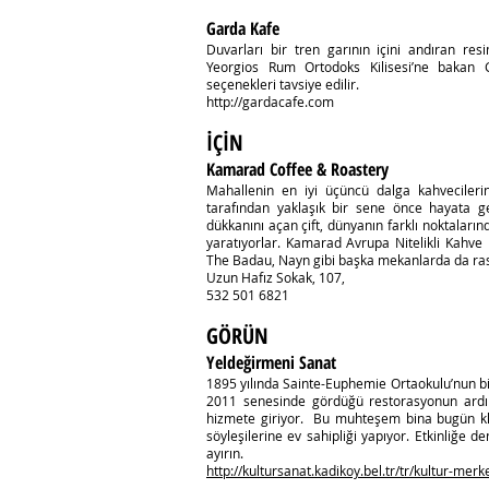
Garda Kafe
Duvarları bir tren garının içini andıran res
Yeorgios Rum Ortodoks Kilisesi’ne bakan Ga
seçenekleri tavsiye edilir.
http://gardacafe.com
İÇİN
Kamarad Coffee & Roastery
Mahallenin en iyi üçüncü dalga kahvecileri
tarafından yaklaşık bir sene önce hayata geç
dükkanını açan çift, dünyanın farklı noktalarınd
yaratıyorlar. Kamarad Avrupa Nitelikli Kahve
The Badau, Nayn gibi başka mekanlarda da r
Uzun Hafız Sokak, 107,
532 501 6821
GÖRÜN
Yeldeğirmeni Sanat
1895 yılında Sainte-Euphemie Ortaokulu’nun bir
2011 senesinde gördüğü restorasyonun ardı
hizmete giriyor. Bu muhteşem bina bugün kla
söyleşilerine ev sahipliği yapıyor. Etkinliğe
ayırın.
http://kultursanat.kadikoy.bel.tr/tr/kultur-mer