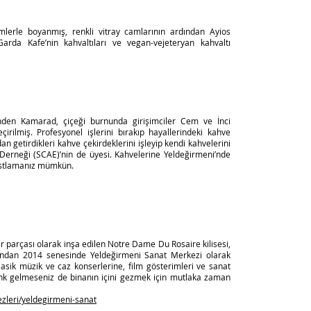
imlerle boyanmış, renkli vitray camlarının ardından Ayios
rda Kafe’nin kahvaltıları ve vegan-vejeteryan kahvaltı
nden Kamarad, çiçeği burnunda girişimciler Cem ve İnci
irilmiş. Profesyonel işlerini bırakıp hayallerindeki kahve
an getirdikleri kahve çekirdeklerini işleyip kendi kahvelerini
 Derneği (SCAE)’nin de üyesi. Kahvelerine Yeldeğirmeni’nde
astlamanız mümkün.
 parçası olarak inşa edilen Notre Dame Du Rosaire kilisesi,
ndan 2014 senesinde Yeldeğirmeni Sanat Merkezi olarak
sik müzik ve caz konserlerine, film gösterimleri ve sanat
 denk gelmeseniz de binanın içini gezmek için mutlaka zaman
kezleri/yeldegirmeni-sanat