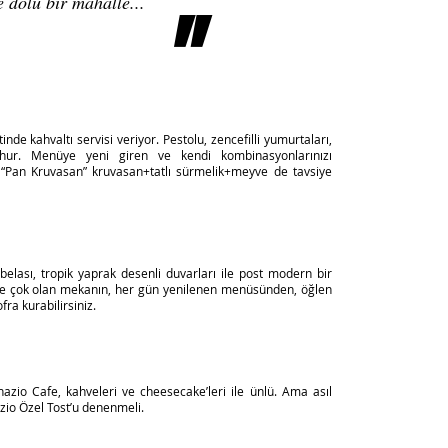
e dolu bir mahalle...
"
nde kahvaltı servisi veriyor. Pestolu, zencefilli yumurtaları,
şhur. Menüye yeni giren ve kendi kombinasyonlarınızı
 “Pan Kruvasan” kruvasan+tatlı sürmelik+meyve de tavsiye
tabelası, tropik yaprak desenli duvarları ile post modern bir
 de çok olan mekanın, her gün yenilenen menüsünden, öğlen
fra kurabilirsiniz.
zio Cafe, kahveleri ve cheesecake’leri ile ünlü. Ama asıl
azio Özel Tost’u denenmeli.