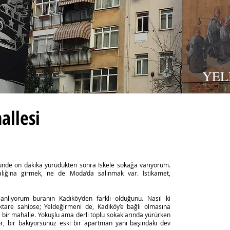
YEL
allesi
nde on dakika yürüdükten sonra İskele sokağa varıyorum.
lığına girmek, ne de Moda’da salınmak var. İstikamet,
nlıyorum buranın Kadıköy’den farklı olduğunu. Nasıl ki
ktare sahipse; Yeldeğirmeni de, Kadıköy’e bağlı olmasına
lu bir mahalle. Yokuşlu ama derli toplu sokaklarında yürürken
or, bir bakıyorsunuz eski bir apartman yanı başındaki dev