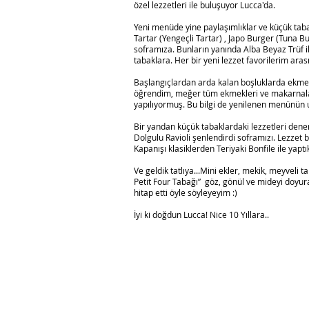
özel lezzetleri ile buluşuyor Lucca'da.
Yeni menüde yine paylaşımlıklar ve küçük taba
Tartar (Yengeçli Tartar) , Japo Burger (Tuna 
soframıza. Bunların yanında Alba Beyaz Trüf il
tabaklara. Her bir yeni lezzet favorilerim arasın
Başlangıçlardan arda kalan boşluklarda ekm
öğrendim, meğer tüm ekmekleri ve makarnala
yapılıyormuş. Bu bilgi de yenilenen menünün 
Bir yandan küçük tabaklardaki lezzetleri dene
Dolgulu Ravioli şenlendirdi soframızı. Lezz
Kapanışı klasiklerden Teriyaki Bonfile ile yaptı
Ve geldik tatlıya...Mini ekler, mekik, meyveli t
Petit Four Tabağı” göz, gönül ve mideyi doyu
hitap etti öyle söyleyeyim :)
İyi ki doğdun Lucca! Nice 10 Yıllara..