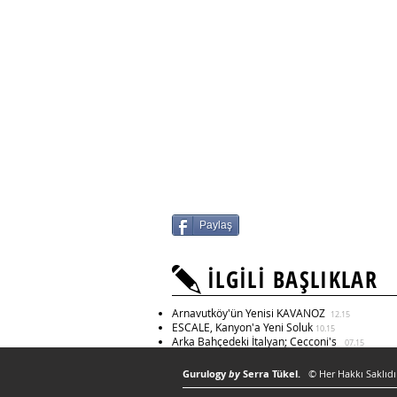
Paylaş
İLGİLİ BAŞLIKLAR
Arnavutköy'ün Yenisi KAVANOZ
12.15
ESCALE, Kanyon'a Yeni Soluk
10.15
Arka Bahçedeki İtalyan; Cecconi's
07.15
Gurulogy
by
Serra Tükel.
© Her Hakkı Saklıdır