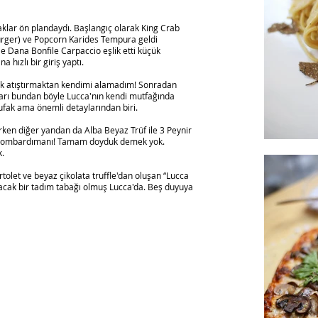
klar ön plandaydı. Başlangıç olarak King Crab
Burger) ve Popcorn Karides Tempura geldi
e Dana Bonfile Carpaccio eşlik etti küçük
a hızlı bir giriş yaptı.
ek atıştırmaktan kendimi alamadım! Sonradan
rı bundan böyle Lucca'nın kendi mutfağında
ufak ama önemli detaylarından biri.
rken diğer yandan da Alba Beyaz Trüf ile 3 Peynir
et bombardımanı! Tamam doyduk demek yok.
k.
artolet ve beyaz çikolata truffle'dan oluşan “Lucca
racak bir tadım tabağı olmuş Lucca'da. Beş duyuya