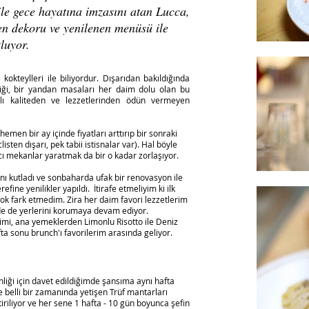
ile gece hayatına imzasını atan Lucca,
en dekoru ve yenilenen menüsü ile
luyor.
kokteylleri ile biliyordur. Dışarıdan bakıldığında
tiği, bir yandan masaları her daim dolu olan bu
ılı kaliteden ve lezzetlerinden ödün vermeyen
men bir ay içinde fiyatları arttırıp bir sonraki
sten dışarı, pek tabii istisnalar var). Hal böyle
cı mekanlar yaratmak da bir o kadar zorlaşıyor.
ını kutladı ve sonbaharda ufak bir renovasyon ile
fine yenilikler yapıldı. İtirafe etmeliyim ki ilk
çok fark etmedim. Zira her daim favori lezzetlerim
de de yerlerini korumaya devam ediyor.
imi, ana yemeklerden Limonlu Risotto ile Deniz
afta sonu brunch'ı favorilerim arasında geliyor.
liği için davet edildiğimde şansıma aynı hafta
 belli bir zamanında yetişen Trüf mantarları
tiriliyor ve her sene 1 hafta - 10 gün boyunca şefin