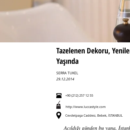
Tazelenen Dekoru, Yenil
Yaşında
SERRA TUKEL
29.12.2014
+90 (212) 257 12 55
http://www.luccastyle
.com
Cevdetpaşa Caddesi, Bebek, İSTANBUL
Açıldığı günden bu yana, İstan