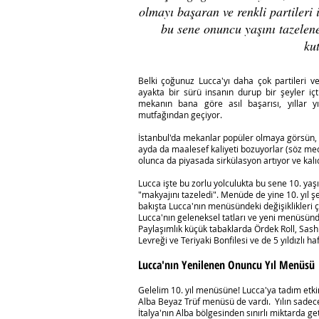
olmayı başaran ve renkli partileri 
bu sene onuncu yaşını tazelen
kut
Belki çoğunuz Lucca'yı daha çok partileri ve 
ayakta bir sürü insanın durup bir şeyler iç
mekanın bana göre asıl başarısı, yıllar y
mutfağından geçiyor.
İstanbul'da mekanlar popüler olmaya görsün, he
ayda da maalesef kaliyeti bozuyorlar (söz mecli
olunca da piyasada sirkülasyon artıyor ve kalı
Lucca işte bu zorlu yolculukta bu sene 10. yaş
"makyajını tazeledi". Menüde de yine 10. yıl şere
bakışta Lucca'nın menüsündeki değişiklikleri 
Lucca'nın geleneksel tatları ve yeni menüsün
Paylaşımlık küçük tabaklarda Ördek Roll, Sash
Levreği ve Teriyaki Bonfilesi ve de 5 yıldızlı h
Lucca'nın Yenilenen Onuncu Yıl Menüsü
Gelelim 10. yıl menüsüne! Lucca'ya tadım etkin
Alba Beyaz Trüf menüsü de vardı. Yılın sadece
İtalya'nın Alba bölgesinden sınırlı miktarda ge