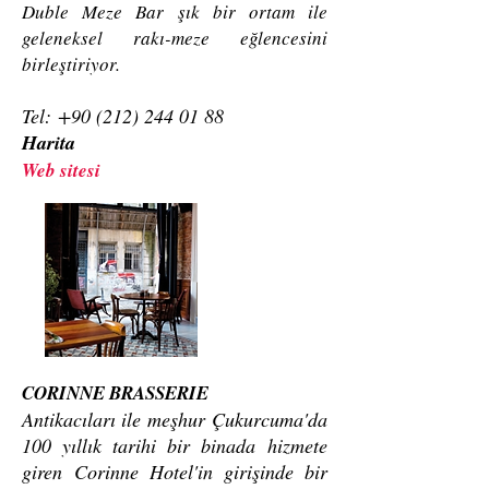
Duble Meze Bar şık bir ortam ile
geleneksel rakı-meze eğlencesini
birleştiriyor.
Tel:
+90 (212) 244 01 88
Harita
Web sitesi
I'm a title
CORINNE BRASSERIE
Antikacıları ile meşhur Çukurcuma'da
100 yıllık tarihi bir binada hizmete
giren Corinne Hotel'in girişinde bir