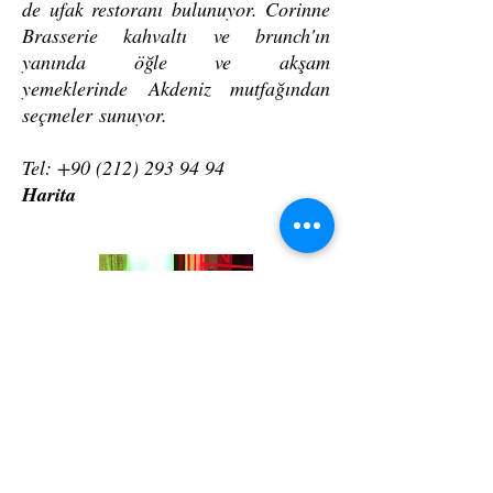
de ufak restoranı bulunuyor. Corinne
Brasserie kahvaltı ve brunch'ın
yanında öğle ve akşam
yemeklerinde Akdeniz mutfağından
seçmeler sunuyor.
Tel:
+90 (212) 293 94 94
Harita
I'm another title
POP / NUPERA