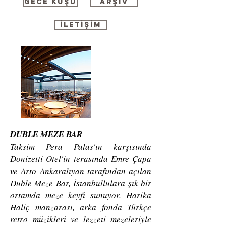
GECE KUŞU
ARŞİV
İLETİŞİM
I'm a title
DUBLE MEZE BAR
Taksim Pera Palas'ın karşısında
Donizetti Otel'in terasında Emre Çapa
ve Arto Ankaralıyan tarafından açılan
Duble Meze Bar, İstanbullulara şık bir
ortamda meze keyfi sunuyor. Harika
Haliç manzarası, arka fonda Türkçe
retro müzikleri ve lezzeti mezeleriyle