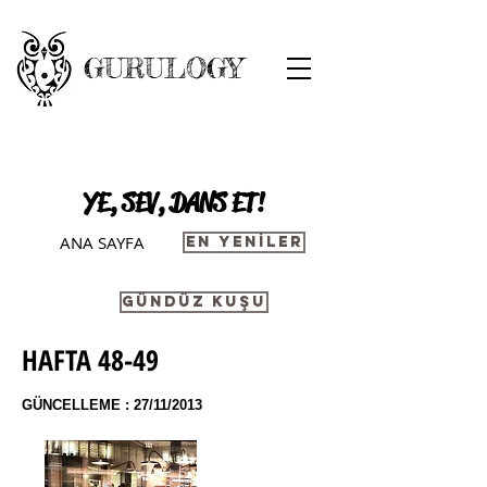
GURULOGY
YE, SEV, DANS ET !
ANA SAYFA
EN YENİLER
GÜNDÜZ KUŞU
HAFTA 48-49
GÜNCELLEME : 27/11/2013
I'm a title