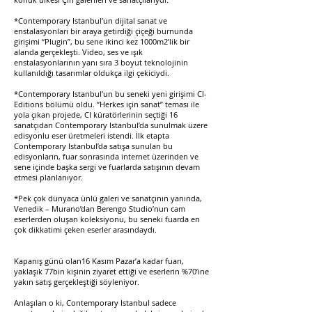
*Contemporary Istanbul’un dijital sanat ve
enstalasyonları bir araya getirdiği çiçeği burnunda
girişimi “Plugin”, bu sene ikinci kez 1000m2’lik bir
alanda gerçekleşti. Video, ses ve ışık
enstalasyonlarının yanı sıra 3 boyut teknolojinin
kullanıldığı tasarımlar oldukça ilgi çekiciydi.
*Contemporary Istanbul’un bu seneki yeni girişimi CI-
Editions bölümü oldu. “Herkes için sanat” teması ile
yola çıkan projede, CI küratörlerinin seçtiği 16
sanatçıdan Contemporary Istanbul’da sunulmak üzere
edisyonlu eser üretmeleri istendi. İlk etapta
Contemporary Istanbul’da satışa sunulan bu
edisyonların, fuar sonrasında internet üzerinden ve
sene içinde başka sergi ve fuarlarda satışının devam
etmesi planlanıyor.
*Pek çok dünyaca ünlü galeri ve sanatçının yanında,
Venedik – Murano’dan Berengo Studio’nun cam
eserlerden oluşan koleksiyonu, bu seneki fuarda en
çok dikkatimi çeken eserler arasındaydı.
Kapanış günü olan16 Kasım Pazar’a kadar fuarı,
yaklaşık 77bin kişinin ziyaret ettiği ve eserlerin %70’ine
yakın satış gerçekleştiği söyleniyor.
Anlaşılan o ki, Contemporary Istanbul sadece