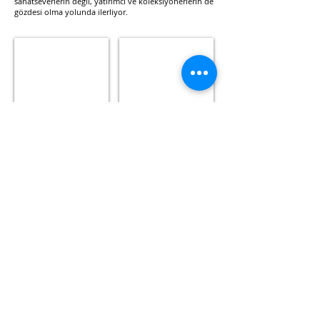
sanatseverlerin değil, yatırımcı ve koleksiyonerlerin de
gözdesi olma yolunda ilerliyor.
Berengo Studio
İstanbul
Venice
Jean-
-
Fraçois
Murano
Rauzier
Show More
İLGİLİ BAŞLIKLAR
BÜYÜKADA'DA TUZLU SU
11.15