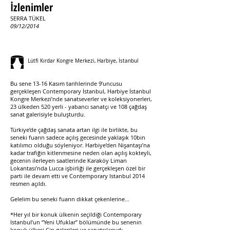
İzlenimler
SERRA TÜKEL
09/12/2014
Lütfi Kırdar Kongre Merkezi, Harbiye, İstanbul
Bu sene 13-16 Kasım tarihlerinde 9’uncusu
gerçekleşen Contemporary İstanbul, Harbiye İstanbul
Kongre Merkezi’nde sanatseverler ve koleksiyonerleri,
23 ülkeden 520 yerli - yabancı sanatçı ve 108 çağdaş
sanat galerisiyle buluşturdu.
Türkiye’de çağdaş sanata artan ilgi ile birlikte, bu
seneki fuarın sadece açılış gecesinde yaklaşık 10bin
katılımcı olduğu söyleniyor. Harbiye’den Nişantaşı’na
kadar trafiğin kitlenmesine neden olan açılış kokteyli,
gecenin ilerleyen saatlerinde Karaköy Liman
Lokantası’nda Lucca işbirliği ile gerçekleşen özel bir
parti ile devam etti ve Contemporary Istanbul 2014
resmen açıldı.
Gelelim bu seneki fuarın dikkat çekenlerine…
*Her yıl bir konuk ülkenin seçildiği Contemporary
Istanbul’un “Yeni Ufuklar” bölümünde bu senenin
konuk ülkesi Çin galerileri ve sanatçılarıydı.