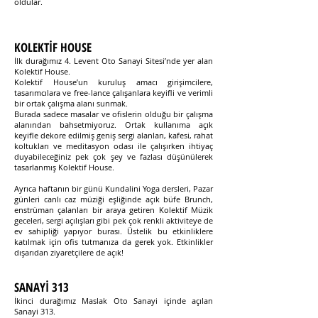
oldular.
KOLEKTİF HOUSE
İlk durağımız 4. Levent Oto Sanayi Sitesi’nde yer alan
Kolektif House.
Kolektif House’un kuruluş amacı girişimcilere,
tasarımcılara ve free-lance çalışanlara keyifli ve verimli
bir ortak çalışma alanı sunmak.
Burada sadece masalar ve ofislerin olduğu bir çalışma
alanından bahsetmiyoruz. Ortak kullanıma açık
keyifle dekore edilmiş geniş sergi alanları, kafesi, rahat
koltukları ve meditasyon odası ile çalışırken ihtiyaç
duyabileceğiniz pek çok şey ve fazlası düşünülerek
tasarlanmış Kolektif House.
Ayrıca haftanın bir günü Kundalini Yoga dersleri, Pazar
günleri canlı caz müziği eşliğinde açık büfe Brunch,
enstrüman çalanları bir araya getiren Kolektif Müzik
geceleri, sergi açılışları gibi pek çok renkli aktiviteye de
ev sahipliği yapıyor burası. Üstelik bu etkinliklere
katılmak için ofis tutmanıza da gerek yok. Etkinlikler
dışarıdan ziyaretçilere de açık!
SANAYİ 313
İkinci durağımız Maslak Oto Sanayi içinde açılan
Sanayi 313.