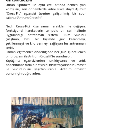
ANTRUM CROSSFIT
Urban Spinners ile aynı çatı altında hemen yan
komşusu, son dönemlerde adını sıkça duyduğumuz
“Cross-Fit” egzersizi üzerine geliştirilmiş bir spor
salonu “Antrum Crossfit”.
Nedir Cross-Fit? Kısa zaman aralıkları ile değişen,
fonksiyonel hareketlerin tempolu bir seri halinde
uygulandığı antrenman sistemi. Tüm vücudu
çalıştıran, hızlı bir biçimde güç kazanmayı,
şekillenmeyi ve kilo vermeyi sağlayan bu antrenman
serisi,
uzman eğitmenler önderliğinde her gün güncellenen
bir program ile Antrum Crossfit’te sunuluyor.
Yaptığınız egzersizlerden sıkıldıysanız ve artık
bedeninizde fazla bir etkisini hissetmiyorsanız Crossfit
ile vücudunuzu şaşırtabilirsiniz. Antrum Crossfit
bunun için doğru adres.