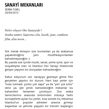
SANAYİ MEKANLARI
SERRA TÜKEL
30/04/2015
Neler oluyor Oto Sanayide?
Araba tamiri, kaporta-cila, lastik, jant, camlara
film, alta neon…
Yok merak etmeyin size bunlardan ya da arabanıza
yapabileceğiniz yeni modifikasyonlardan
bahsetmeyeceğim :)
Bu yazıda size içinde müzik, sanat, yeme-içme, spor ve
sosyalleşme olan ve İstanbul Oto Sanayi Sitelerinde
gelişen yepyeni bir dünyadan bahsedeceğim.
Kabul ediyorum oto sanayiye gezmeye gitme fikri
gerçekten şaşırtıcı bir durum. Hani bazı yerler için
“orası tutmadı çünkü çok sapa” ya da “yeri çok kötü”
deriz ya; işte şimdi bahsedeceğim mekanlar bu
bahaneleri tamamen çürütüyor. Zira araba
tamircilerinin arasında birbirinden oldukça farklı
konseptlerle açılan bu yerler, kısa sürede hiç reklamsız
İstanbul’un popüler adresleri arasına girmeyi
başardılar ve şehirde yepyeni bir trendin başlangıcı