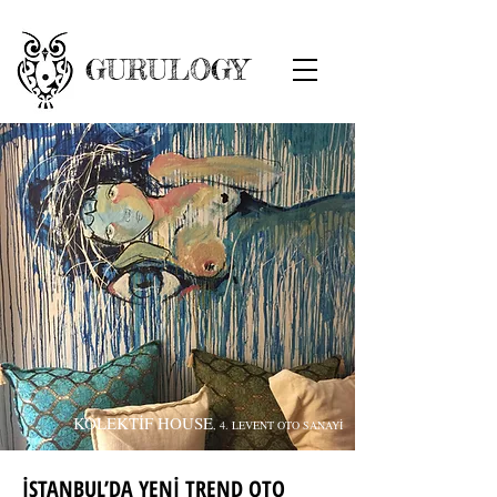
GURULOGY
KOLEKTİF HOUSE
, 4. LEVENT OTO SANAYİ
İSTANBUL’DA YENİ TREND OTO