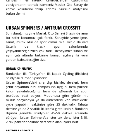
Kahvesinin en nitelikli çekirdeklerden öğütülmüş
versiyonlarını tatmak isterseniz Maslak Oto Sanayi’de
kahve kokularını takip ederek Gürs’ün atölyesini
bulun derim!
URBAN SPINNERS / ANTRUM CROSSFIT
Son durağımız yine Maslak Oto Sanayi Sitesi’nde ama
bu sefer konumuz çok farklı. Sanayide yeme-içme,
sanat, müzik olur da spor olmaz mı? Evet o da var!
Üstelik de klasik spor salonlarında
yaşayabileceğinizden çok farklı deneyimler sunan ve
aynı çatı altında birbirine komşu açılmış iki yeni
yerden bahsedeceğim size.
URBAN SPINNERS
Bunlardan ilki Türkiye’nin ilk kapalı Cycling (Bisiklet)
Stüdyosu “Urban Spinners”.
Urban Spinners’daki sıra dışı bisiklet dersleri, hem
şehir hayatının hızlı temposuna uygun, hem yüksek
kalori yakabileceğiniz, hem de eğlenceli bir spor
tecrübesi vaat ediyor. Modunuza göre günün hit
müzik parçalarıyla ya da dinlendirici Zen müziklerle
cycle yapabilir, vaktinize göre 25 dakikalık Tabata
dersine ya da 2 saatlik Tri-Iron’a girebilirsiniz. Bunların
dışında genelde stüdyolar 45-50 dakika arasında
sürüyor. Urban Spinners’da ister tek ders, ister 5,10,
20’lik paketler halinde ders satın alabiliyorsunuz.