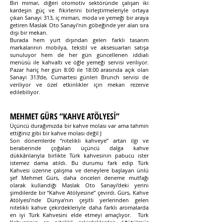
Biri mimar, diğeri otomotiv sektöründe çalışan iki
kardeşin güç ve fikirlerini birleştirmeleriyle ortaya
çıkan Sanayi 313, iç mimari, moda ve yemeği bir araya
getiren Maslak Oto Sanayi’nin göbeğinde yer alan sıra
dışı bir mekan.
Burada hem yurt dışından gelen farklı tasarım
markalarının mobilya, tekstil ve aksesuarları satışa
sunuluyor hem de her gün güncellenen iddialı
menüsü ile kahvaltı ve öğle yemeği servisi veriliyor.
Pazar hariç her gün 8:00 ile 18:00 arasında açık olan
Sanayi 313’de, Cumartesi günleri Brunch servisi de
veriliyor ve özel etkinlikler için mekan rezerve
edilebiliyor.
MEHMET GÜRS “KAHVE ATÖLYESİ”
Üçüncü durağımızda bir kahve molası var ama tahmin
ettiğiniz gibi bir kahve molası değil J
Son dönemlerde “nitelikli kahveye” artan ilgi ve
beraberinde çoğalan üçüncü dalga kahve
dükkânlarıyla birlikte Türk kahvesinin pabucu ister
istemez dama atıldı. Bu durumu fark edip Türk
Kahvesi üzerine çalışma ve deneylere başlayan ünlü
şef Mehmet Gürs, daha önceleri deneme mutfağı
olarak kullandığı Maslak Oto Sanayi’deki yerini
şimdilerde bir “Kahve Atölyesine” çevirdi. Gürs, Kahve
Atölyesi’nde Dünya’nın çeşitli yerlerinden gelen
nitelikli kahve çekirdekleriyle daha farklı aromalarda
en iyi Türk Kahvesini elde etmeyi amaçlıyor. Türk