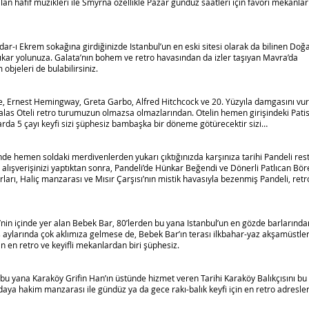
alan hafif müzikleri ile Smyrna özellikle Pazar gündüz saatleri için favori mekanla
dar-ı Ekrem sokağına girdiğinizde Istanbul’un en eski sitesi olarak da bilinen Doğ
kar yolunuza. Galata’nın bohem ve retro havasından da izler taşıyan Mavra’da
m objeleri de bulabilirsiniz.
tie, Ernest Hemingway, Greta Garbo, Alfred Hitchcock ve 20. Yüzyıla damgasını vu
 Palas Oteli retro turumuzun olmazsa olmazlarından. Otelin hemen girişindeki Pati
arda 5 çayı keyfi sizi şüphesiz bambaşka bir döneme götürecektir sizi…
inde hemen soldaki merdivenlerden yukarı çıktığınızda karşınıza tarihi Pandeli res
 alışverişinizi yaptıktan sonra, Pandeli’de Hünkar Beğendi ve Dönerli Patlıcan Böre
ları, Haliç manzarası ve Mısır Çarşısı’nın mistik havasıyla bezenmiş Pandeli, retr
nin içinde yer alan Bebek Bar, 80’lerden bu yana Istanbul’un en gözde barlarından
 aylarında çok aklımıza gelmese de, Bebek Bar’ın terası ilkbahar-yaz akşamüstler
n en retro ve keyifli mekanlardan biri şüphesiz.
n bu yana Karaköy Grifin Han’ın üstünde hizmet veren Tarihi Karaköy Balıkçısını bu
ya hakim manzarası ile gündüz ya da gece rakı-balık keyfi için en retro adresle