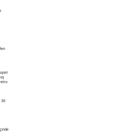
e
elen
ruyan
loş
retro
e 30
içinde