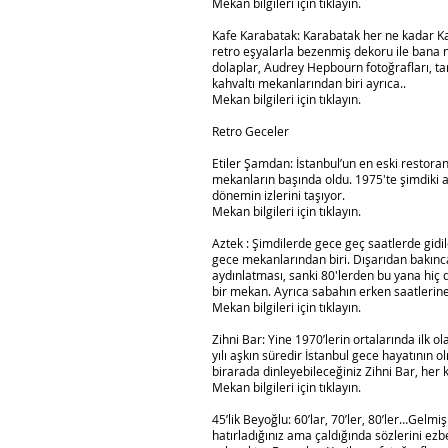
Mekan bilgileri için tıklayın.
Kafe Karabatak: Karabatak her ne kadar K
retro eşyalarla bezenmiş dekoru ile bana ned
dolaplar, Audrey Hepbourn fotoğrafları, tar
kahvaltı mekanlarından biri ayrıca..
Mekan bilgileri için tıklayın.
Retro Geceler
Etiler Şamdan: İstanbul’un en eski restoran
mekanların başında oldu. 1975′te şimdiki 
dönemin izlerini taşıyor.
Mekan bilgileri için tıklayın.
Aztek : Şimdilerde gece geç saatlerde gidil
gece mekanlarından biri. Dışarıdan bakınca 
aydınlatması, sanki 80′lerden bu yana hiç 
bir mekan. Ayrıca sabahın erken saatlerine
Mekan bilgileri için tıklayın.
Zihni Bar: Yine 1970’lerin ortalarında ilk 
yılı aşkın süredir İstanbul gece hayatının
birarada dinleyebileceğiniz Zihni Bar, her
Mekan bilgileri için tıklayın.
45’lik Beyoğlu: 60’lar, 70’ler, 80’ler…Gelm
hatırladığınız ama çaldığında sözlerini ezb