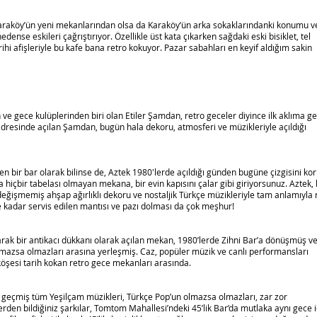
araköy’ün yeni mekanlarından olsa da Karaköy’ün arka sokaklarındanki konumu v
ense eskileri çağrıştırıyor. Özellikle üst kata çıkarken sağdaki eski bisiklet, tel
ihi afişleriyle bu kafe bana retro kokuyor. Pazar sabahları en keyif aldığım sakin
 ve gece kulüplerinden biri olan Etiler Şamdan, retro geceler diyince ilk aklıma g
adresinde açılan Şamdan, bugün hala dekoru, atmosferi ve müzikleriyle açıldığı
en bir bar olarak bilinse de, Aztek 1980′lerde açıldığı günden bugüne çizgisini ko
hiçbir tabelası olmayan mekana, bir evin kapısını çalar gibi giriyorsunuz. Aztek, 
değişmemiş ahşap ağırlıklı dekoru ve nostaljik Türkçe müzikleriyle tam anlamıyla 
 kadar servis edilen mantısı ve pazı dolması da çok meşhur!
olarak bir antikacı dükkanı olarak açılan mekan, 1980’lerde Zihni Bar’a dönüşmüş v
 olmazsa olmazları arasına yerleşmiş. Caz, popüler müzik ve canlı performansları
 köşesi tarih kokan retro gece mekanları arasında.
iş geçmiş tüm Yeşilçam müzikleri, Türkçe Pop’un olmazsa olmazları, zar zor
erden bildiğiniz şarkılar, Tomtom Mahallesi’ndeki 45’lik Bar’da mutlaka aynı gece 