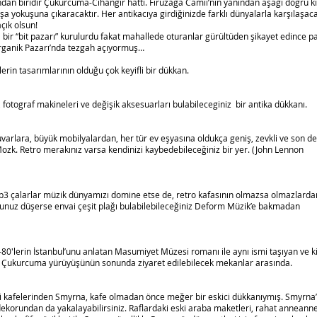
dan biridir Çukurcuma-Cihangir hattı. Firuzağa Camii’nin yanından aşağı doğru kı
paşa yokuşuna çıkaracaktır. Her antikacıya girdiğinizde farklı dünyalarla karşılaşac
açık olsun!
bir “bit pazarı” kurulurdu fakat mahallede oturanlar gürültüden şikayet edince p
 Organik Pazarı’nda tezgah açıyormuş…
erin tasarımlarının olduğu çok keyifli bir dükkan.
, fotograf makineleri ve değişik aksesuarları bulabileceginiz bir antika dükkanı.
suvarlara, büyük mobilyalardan, her tür ev eşyasına oldukça geniş, zevkli ve son d
ozk. Retro merakınız varsa kendinizi kaybedebileceğiniz bir yer. (John Lennon
3 çalarlar müzik dünyamızı domine etse de, retro kafasının olmazsa olmazlarda
unuz düşerse envai çeşit plağı bulabilebileceğiniz Deform Müzik’e bakmadan
′lerin İstanbul’unu anlatan Masumiyet Müzesi romanı ile aynı ismi taşıyan ve k
i, Çukurcuma yürüyüşünün sonunda ziyaret edilebilecek mekanlar arasında.
ki kafelerinden Smyrna, kafe olmadan önce meğer bir eskici dükkanıymış. Smyrna’
dekorundan da yakalayabilirsiniz. Raflardaki eski araba maketleri, rahat anneann