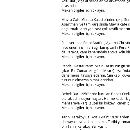
koltukları, çiçekli perdeleri ve arkafonda ç
arasında.
Mekan bilgileri için tıklayın.
Mavra Cafe: Galata Kuledibi’nden çıkıp Ser
Apartmanı ve tam karşısında Mavra cafe çı
atıştırmalıkların yanı sıra çok keyifli tasarı
Mekan bilgileri için tıklayın.
Patisserie de Pera: Atatürk, Agatha Chris
nice önemli isimleri ağırlamış tarihi Pera
de Pera’da, cam kenarındaki antika koltukl
Mekan bilgileri için tıklayın.
Pandeli Restaurant: Mısır Çarşısı’nın giriş
çıkar. Bir Cumartesi günü Mısır Çarşısı’nda
denemenizi tavsiye ederim. Çini kaplı duvar
turunun olmazsa olmazlarından.
Mekan bilgileri için tıklayın.
Bebek Bar: 1950’lerde kurulan Bebek Oteli’
olarak adını duyurmuştur. Her ne kadar kış
manzaraya karşı güzel bir kokteyl içmek içi
Mekan bilgileri için tıklayın.
Tarihi Karaköy Balıkçısı Grifin: 1920’lerde
dosyaya koymadan olmazdı. Tarihi yarımada
biri Tarihi Karaköy Balıkçısı…