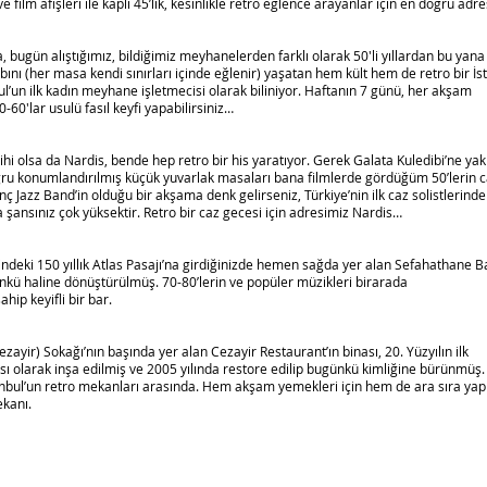
e film afişleri ile kaplı 45’lik, kesinlikle retro eğlence arayanlar için en doğru adre
gün alıştığımız, bildiğimiz meyhanelerden farklı olarak 50′li yıllardan bu yana
nı (her masa kendi sınırları içinde eğlenir) yaşatan hem kült hem de retro bir İs
un ilk kadın meyhane işletmecisi olarak biliniyor. Haftanın 7 günü, her akşam
0′lar usulü fasıl keyfi yapabilirsiniz…
rihi olsa da Nardis, bende hep retro bir his yaratıyor. Gerek Galata Kuledibi’ne yak
ru konumlandırılmış küçük yuvarlak masaları bana filmlerde gördüğüm 50’lerin 
nç Jazz Band’in olduğu bir akşama denk gelirseniz, Türkiye’nin ilk caz solistlerind
şansınız çok yüksektir. Retro bir caz gecesi için adresimiz Nardis…
indeki 150 yıllık Atlas Pasajı’na girdiğinizde hemen sağda yer alan Sefahathane B
nkü haline dönüştürülmüş. 70-80’lerin ve popüler müzikleri birarada
hip keyifli bir bar.
zayir) Sokağı’nın başında yer alan Cezayir Restaurant’ın binası, 20. Yüzyılın ilk
inası olarak inşa edilmiş ve 2005 yılında restore edilip bugünkü kimliğine bürünmüş.
anbul’un retro mekanları arasında. Hem akşam yemekleri için hem de ara sıra yap
ekanı.