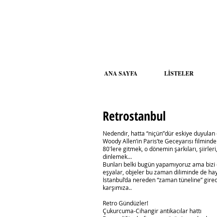
ANA SAYFA
LİSTELER
Retrostanbul
Nedendir, hatta “niçün”dür eskiye duyulan
Woody Allen’in Paris’te Geceyarısı filmindek
80′lere gitmek, o dönemin şarkıları, şiirle
dinlemek…
Bunları belki bugün yapamıyoruz ama bizi 
eşyalar, objeler bu zaman diliminde de haya
İstanbul’da nereden “zaman tüneline” gireceğ
karşımıza..
Retro Gündüzler!
Çukurcuma-Cihangir antikacılar hattı