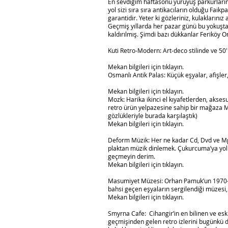
En sevdiğim haftasonu yürüyüş parkurların
yol sizi sıra sıra antikacıların olduğu Faik
garantidir. Yeter ki gözleriniz, kulaklarınız 
Geçmiş yıllarda her pazar günü bu yokuşta 
kaldırılmış. Şimdi bazı dükkanlar Feriköy
Kuti Retro-Modern: Art-deco stilinde ve 50′l
Mekan bilgileri için tıklayın.
Osmanlı Antik Palas: Küçük eşyalar, afişler
Mekan bilgileri için tıklayın.
Mozk: Harika ikinci el kıyafetlerden, akse
retro ürün yelpazesine sahip bir mağaza M
gözlükleriyle burada karşılaştık)
Mekan bilgileri için tıklayın.
Deform Müzik: Her ne kadar Cd, Dvd ve Mp
plaktan müzik dinlemek. Çukurcuma’ya yol
geçmeyin derim.
Mekan bilgileri için tıklayın.
Masumiyet Müzesi: Orhan Pamuk’un 1970-80
bahsi geçen eşyaların sergilendiği müzes
Mekan bilgileri için tıklayın.
Smyrna Cafe: Cihangir’in en bilinen ve es
geçmişinden gelen retro izlerini bugünkü 