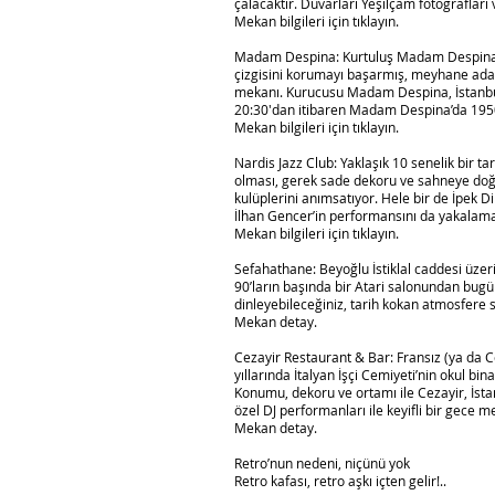
çalacaktır. Duvarları Yeşilçam fotoğrafları v
Mekan bilgileri için tıklayın.
Madam Despina: Kurtuluş Madam Despina, bu
çizgisini korumayı başarmış, meyhane adabı
mekanı. Kurucusu Madam Despina, İstanbul’
20:30′dan itibaren Madam Despina’da 1950-6
Mekan bilgileri için tıklayın.
Nardis Jazz Club: Yaklaşık 10 senelik bir ta
olması, gerek sade dekoru ve sahneye doğ
kulüplerini anımsatıyor. Hele bir de İpek Di
İlhan Gencer’in performansını da yakalama 
Mekan bilgileri için tıklayın.
Sefahathane: Beyoğlu İstiklal caddesi üzer
90’ların başında bir Atari salonundan bugü
dinleyebileceğiniz, tarih kokan atmosfere sa
Mekan detay.
Cezayir Restaurant & Bar: Fransız (ya da Ce
yıllarında İtalyan İşçi Cemiyeti’nin okul b
Konumu, dekoru ve ortamı ile Cezayir, İst
özel DJ performanları ile keyifli bir gece m
Mekan detay.
Retro’nun nedeni, niçünü yok
Retro kafası, retro aşkı içten gelir!..