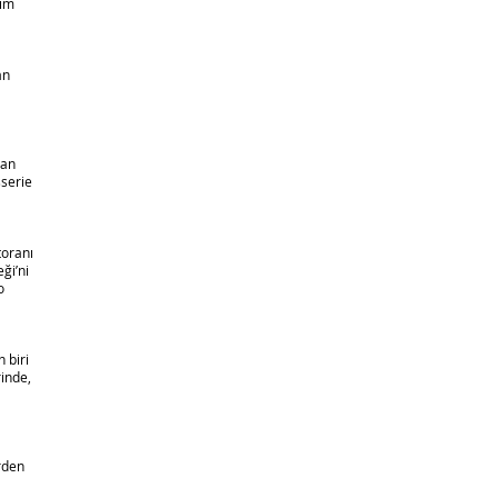
rım
an
ran
sserie
toranı
ği’ni
o
 biri
inde,
rden