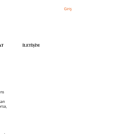
Giriş
AT
İLETİŞİM
ans
kan
orsa,