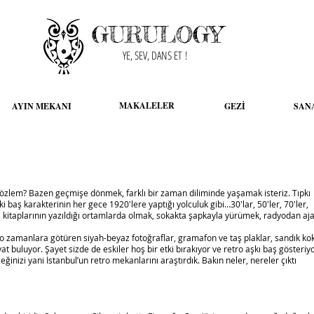
GURULOGY
YE, SEV, DANS ET !
MAKALELER
AYIN MEKANI
GEZİ
SAN
 özlem? Bazen geçmişe dönmek, farklı bir zaman diliminde yaşamak isteriz. Tıpkı
i baş karakterinin her gece 1920′lere yaptığı yolculuk gibi…30′lar, 50′ler, 70′ler,
ri, kitaplarının yazıldığı ortamlarda olmak, sokakta şapkayla yürümek, radyodan aj
o zamanlara götüren siyah-beyaz fotoğraflar, gramafon ve taş plaklar, sandık ko
t buluyor. Şayet sizde de eskiler hoş bir etki bırakıyor ve retro aşkı baş gösteriy
inizi yani İstanbul’un retro mekanlarını araştırdık. Bakın neler, nereler çıktı